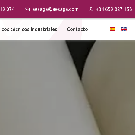
19 074
aesaga@aesaga.com
+34 659 827 153
Seleccione s
icos técnicos industriales
Contacto