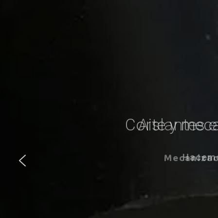
Corte y meca
Hacemo