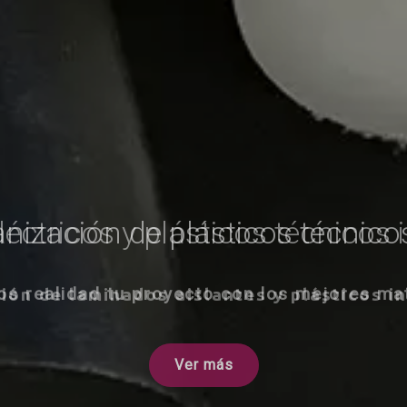
nización de plásticos técnicos
s realidad tu proyecto con los mejores mat
Ver más