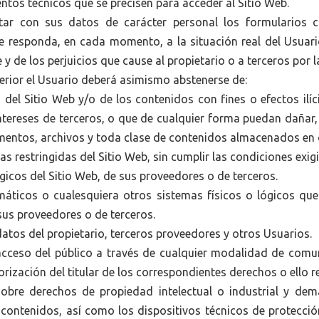
ntos técnicos que se precisen para acceder al Sitio Web.
entar con sus datos de carácter personal los formularios 
esponda, en cada momento, a la situación real del Usuario.
y de los perjuicios que cause al propietario o a terceros por l
erior el Usuario deberá asimismo abstenerse de:
del Sitio Web y/o de los contenidos con fines o efectos ilíc
tereses de terceros, o que de cualquier forma puedan dañar, i
umentos, archivos y toda clase de contenidos almacenados en 
as restringidas del Sitio Web, sin cumplir las condiciones exi
gicos del Sitio Web, de sus proveedores o de terceros.
ormáticos o cualesquiera otros sistemas físicos o lógicos q
 sus proveedores o de terceros.
 datos del propietario, terceros proveedores y otros Usuarios.
el acceso del público a través de cualquier modalidad de com
rización del titular de los correspondientes derechos o ello r
sobre derechos de propiedad intelectual o industrial y dem
s contenidos, así como los dispositivos técnicos de protecc