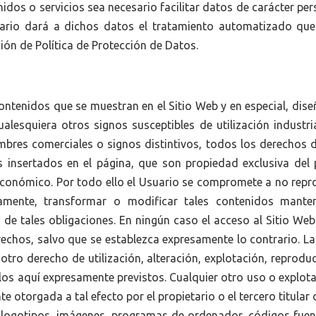
os o servicios sea necesario facilitar datos de carácter per
ietario dará a dichos datos el tratamiento automatizado q
ción de Política de Protección de Datos.
ntenidos que se muestran en el Sitio Web y en especial, dise
alesquiera otros signos susceptibles de utilización industri
bres comerciales o signos distintivos, todos los derechos de
 insertados en el página, que son propiedad exclusiva del pr
 económico. Por todo ello el Usuario se compromete a no reprod
amente, transformar o modificar tales contenidos manten
de tales obligaciones. En ningún caso el acceso al Sitio Web
derechos, salvo que se establezca expresamente lo contrario. 
otro derecho de utilización, alteración, explotación, reprodu
los aquí expresamente previstos. Cualquier otro uso o explot
e otorgada a tal efecto por el propietario o el tercero titular
 logotipos, imágenes, programas de ordenador, códigos fuente