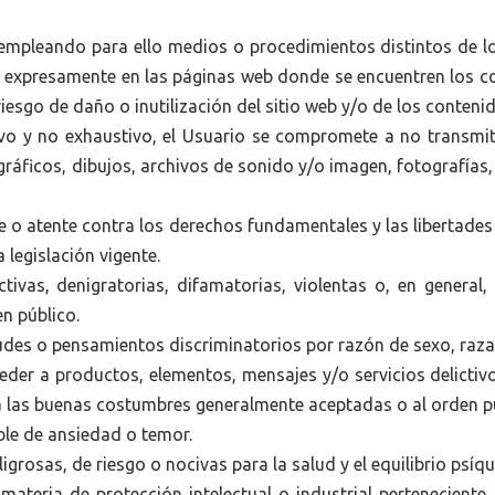
 empleando para ello medios o procedimientos distintos de l
o expresamente en las páginas web donde se encuentren los co
iesgo de daño o inutilización del sitio web y/o de los conteni
tivo y no exhaustivo, el Usuario se compromete a no transmit
ráficos, dibujos, archivos de sonido y/o imagen, fotografías, 
e o atente contra los derechos fundamentales y las libertades
 legislación vigente.
tivas, denigratorias, difamatorias, violentas o, en general, 
n público.
udes o pensamientos discriminatorios por razón de sexo, raza, 
eder a productos, elementos, mensajes y/o servicios delictivo
 y a las buenas costumbres generalmente aceptadas o al orden p
ble de ansiedad o temor.
igrosas, de riesgo o nocivas para la salud y el equilibrio psíqu
materia de protección intelectual o industrial perteneciente