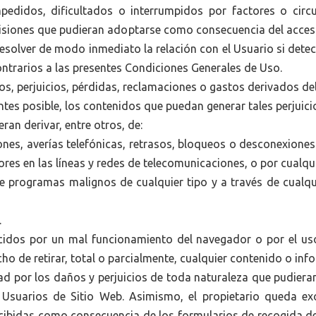
pedidos, dificultados o interrumpidos por factores o circ
cisiones que pudieran adoptarse como consecuencia del acces
 resolver de modo inmediato la relación con el Usuario si det
ontrarios a las presentes Condiciones Generales de Uso.
os, perjuicios, pérdidas, reclamaciones o gastos derivados del
tes posible, los contenidos que puedan generar tales perjuicio
ran derivar, entre otros, de:
siones, averías telefónicas, retrasos, bloqueos o desconexione
res en las líneas y redes de telecomunicaciones, o por cualquie
 de programas malignos de cualquier tipo y a través de cualq
.
cidos por un mal funcionamiento del navegador o por el uso
cho de retirar, total o parcialmente, cualquier contenido o inf
ad por los daños y perjuicios de toda naturaleza que pudieran
s Usuarios de Sitio Web. Asimismo, el propietario queda ex
cibidas como consecuencia de los formularios de recogida 