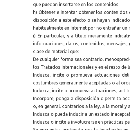
que puedan insertarse en los contenidos.
h) Obtener e intentar obtener los contenidos
disposición a este efecto o se hayan indicad
habitualmente en Internet por no entrañar un r
i) En particular, y a título meramente indica
informaciones, datos, contenidos, mensajes, g
clase de material que:
De cualquier forma sea contrario, menospreci
los Tratados Internacionales y en el resto de la
Induzca, incite o promueva actuaciones delic
costumbres generalmente aceptadas o al orde
Induzca, incite o promueva actuaciones, actit
Incorpore, ponga a disposición o permita acc
o, en general, contrarios a la ley, a la moral
Induzca o pueda inducir a un estado inacepta
Induzca o incite a involucrarse en prácticas pel
Se encuentra protegido por la legislación en 