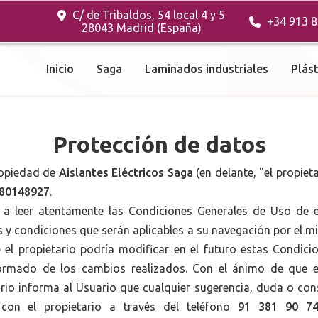
C/ de Tribaldos, 54 local 4 y 5
+34 913 8
28043 Madrid (España)
Inicio
Saga
Laminados industriales
Plást
Protección de datos
propiedad de
Aislantes Eléctricos Saga
(en delante, "el propiet
80148927
.
ita a leer atentamente las Condiciones Generales de Uso de 
s y condiciones que serán aplicables a su navegación por el m
el propietario podría modificar en el futuro estas Condic
ormado de los cambios realizados. Con el ánimo de que el 
etario informa al Usuario que cualquier sugerencia, duda o c
 con el propietario a través del teléfono
91 381 90 7