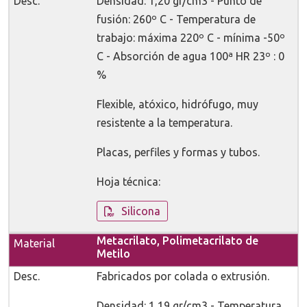
Densidad: 1,20 gr/cm3 - Punto de
fusión: 260º C - Temperatura de
trabajo: máxima 220º C - mínima -50º
C - Absorción de agua 100ª HR 23º : 0
%
Flexible, atóxico, hidrófugo, muy
resistente a la temperatura.
Placas, perfiles y formas y tubos.
Hoja técnica:
Silicona
Metacrilato, Polimetacrilato de
Metilo
Fabricados por colada o extrusión.
Densidad: 1,19 gr/cm3 - Temperatura